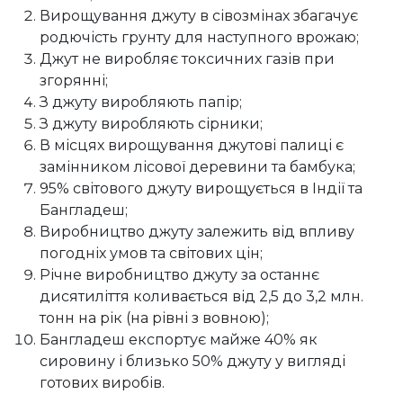
Вирощування джуту в сівозмінах збагачує
родючість грунту для наступного врожаю;
Джут не виробляє токсичних газів при
згорянні;
З джуту виробляють папір;
З джуту виробляють сірники;
В місцях вирощування джутові палиці є
замінником лісової деревини та бамбука;
95% світового джуту вирощується в Індії та
Бангладеш;
Виробництво джуту залежить від впливу
погодніх умов та світових цін;
Річне виробництво джуту за останнє
дисятиліття коливається від 2,5 до 3,2 млн.
тонн на рік (на рівні з вовною);
Бангладеш експортує майже 40% як
сировину і близько 50% джуту у вигляді
готових виробів.