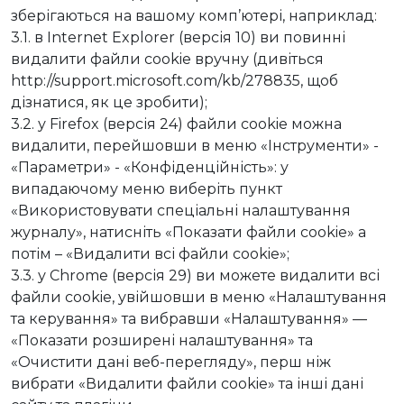
зберігаються на вашому комп’ютері, наприклад:
3.1. в Internet Explorer (версія 10) ви повинні
видалити файли cookie вручну (дивіться
http://support.microsoft.com/kb/278835, щоб
дізнатися, як це зробити);
3.2. у Firefox (версія 24) файли cookie можна
видалити, перейшовши в меню «Інструменти» -
«Параметри» - «Конфіденційність»: у
випадаючому меню виберіть пункт
«Використовувати спеціальні налаштування
журналу», натисніть «Показати файли cookie» а
потім – «Видалити всі файли cookie»;
3.3. у Chrome (версія 29) ви можете видалити всі
файли cookie, увійшовши в меню «Налаштування
та керування» та вибравши «Налаштування» —
«Показати розширені налаштування» та
«Очистити дані веб-перегляду», перш ніж
вибрати «Видалити файли cookie» та інші дані