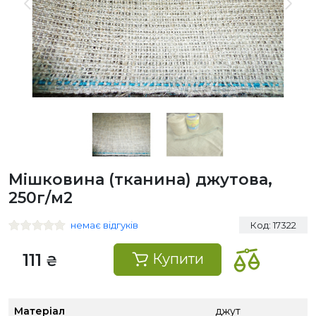
Мішковина (тканина) джутова,
250г/м2
немає відгуків
Код: 17322
111
Купити
₴
Матеріал
джут