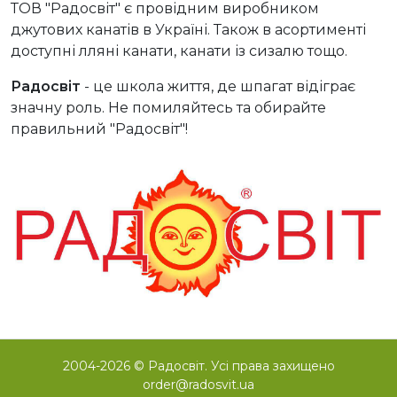
ТОВ "Радосвіт" є провідним виробником
джутових канатів в Україні. Також в асортименті
доступні лляні канати, канати із сизалю тощо.
Радосвіт
- це школа життя, де шпагат відіграє
значну роль. Не помиляйтесь та обирайте
правильний "Радосвіт"!
2004-2026 © Радосвіт. Усі права захищено
order@radosvit.ua