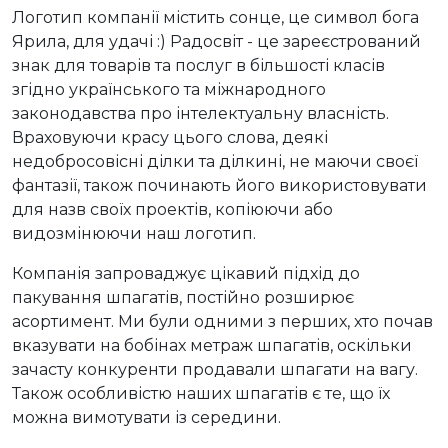
Логотип компанії містить сонце, це символ бога
Ярила, для удачі :) Радосвіт - це зареєстрований
знак для товарів та послуг в більшості класів
згідно українського та міжнародного
законодавства про інтелектуальну власність.
Враховуючи красу цього слова, деякі
недобросовісні ділки та ділкині, не маючи своєї
фантазії, також починають його використовувати
для назв своїх проектів, копіюючи або
видозмінюючи наш логотип.
Компанія запроваджує цікавий підхід до
пакування шпагатів, постійно розширює
асортимент. Ми були одними з перших, хто почав
вказувати на бобінах метраж шпагатів, оскільки
зачасту конкуренти продавали шпагати на вагу.
Також особливістю наших шпагатів є те, що їх
можна вимотувати із середини.