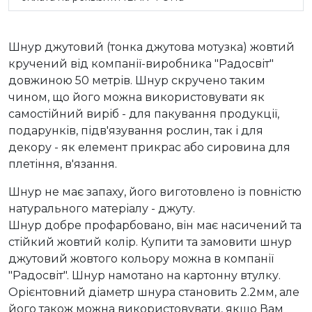
Шнур джутовий (тонка джутова мотузка) жовтий
кручений від компанії-виробника "Радосвіт"
довжиною 50 метрів. Шнур скручено таким
чином, що його можна використовувати як
самостійний виріб - для пакування продукції,
подарунків, підв'язування рослин, так і для
декору - як елемент прикрас або сировина для
плетіння, в'язання.
Шнур не має запаху, його виготовлено із повністю
натурального матеріалу - джуту.
Шнур добре профарбовано, він має насичений та
стійкий жовтий колір. Купити та замовити шнур
джутовий жовтого кольору можна в компанії
"Радосвіт". Шнур намотано на картонну втулку.
Орієнтовний діаметр шнура становить 2.2мм, але
його також можна використовувати, якщо Вам