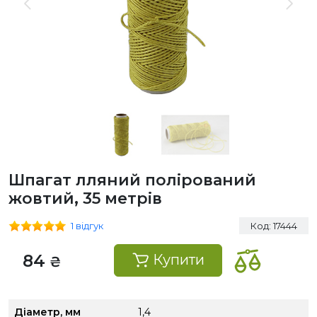
Шпагат лляний полірований
жовтий, 35 метрів
1 відгук
Код: 17444
84
Купити
₴
Діаметр, мм
1,4