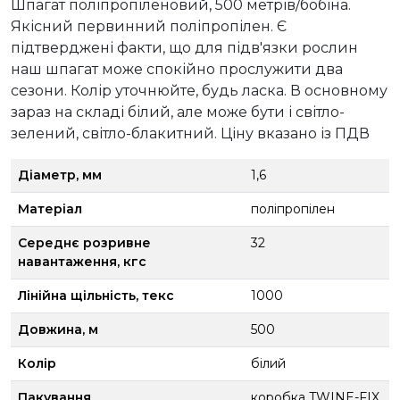
Шпагат поліпропіленовий, 500 метрів/бобіна.
Якісний первинний поліпропілен. Є
підтверджені факти, що для підв'язки рослин
наш шпагат може спокійно прослужити два
сезони. Колір уточнюйте, будь ласка. В основному
зараз на складі білий, але може бути і світло-
зелений, світло-блакитний. Ціну вказано із ПДВ
Діаметр, мм
1,6
Матеріал
поліпропілен
Середнє розривне
32
навантаження, кгс
Лінійна щільність, текс
1000
Довжина, м
500
Колір
білий
Пакування
коробка TWINE-FIX