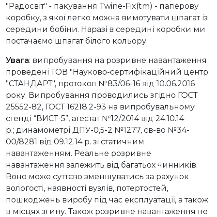
"Радосвіт" - пакування Twine-Fix(tm) - паперову
коробку, з якої легко можна вимотувати шпагат із
середини бобіни. Наразі в середині коробки ми
постачаємо шпагат білого кольору
Увага
: випробування на розривне навантаження
проведені ТОВ "Науково-сертифікаційний центр
"СТАНДАРТ", протокол №83/06-16 від 10.06.2016
року. Випробування проводились згідно ГОСТ
25552-82, ГОСТ 16218.2-93 на випробувальному
стенді “ВИСТ-5”, атестат №12/2014 від 24.10.14
р.; динамометрі ДПУ-0,5-2 №1277, св-во №34-
00/8281 від 09.12.14 р. зі статичним
навантаженням. Реальне розривне
навантаження залежить від багатьох чинників.
Воно може суттєво зменшуватись за рахунок
вологості, наявності вузлів, потертостей,
пошкоджень виробу під час експлуатації, а також
в місцях згину. Також розривне навантаження не