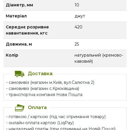
Діаметр, мм
10
Матеріал
джут
Середнє розривне
420
навантаження, кгс
Довжина, м
25
Колір
натуральний (кремово-
кавовий)
Доставка
- самовивіз (магазин м.Київ, вул.Салютна 2)
- самовивіз (магазин с.Крюківщина)
- транспортна компанія Нова Пошта
Оплата
- готівкою / карткою (під час отримання товару)
- онлайн-оплата картою (LiqPay)
- накладений платіж (при отриманні на Новій Пошті)