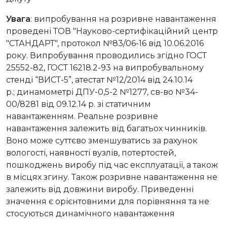
Увага
: випробування на розривне навантаження
проведені ТОВ "Науково-сертифікаційний центр
"СТАНДАРТ", протокол №83/06-16 від 10.06.2016
року. Випробування проводились згідно ГОСТ
25552-82, ГОСТ 16218.2-93 на випробувальному
стенді “ВИСТ-5”, атестат №12/2014 від 24.10.14
р.; динамометрі ДПУ-0,5-2 №1277, св-во №34-
00/8281 від 09.12.14 р. зі статичним
навантаженням. Реальне розривне
навантаження залежить від багатьох чинників.
Воно може суттєво зменшуватись за рахунок
вологості, наявності вузлів, потертостей,
пошкоджень виробу під час експлуатації, а також
в місцях згину. Також розривне навантаження не
залежить від довжини виробу. Приведенні
значення є орієнтовними для порівняння та не
стосуються динамічного навантаження