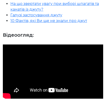
На що звертати увагу при виборі шпагатів та
канатів із джуту?
Галузі застосування джуту
10 Фактів, які Ви ще не знали про джут
Відеоогляд: