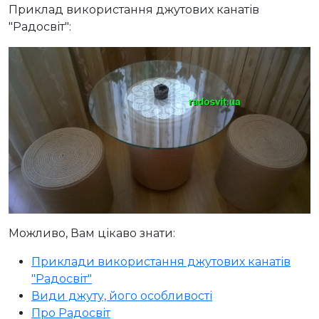
Приклад використання джутових канатів
"Радосвіт":
Можливо, Вам цікаво знати:
Приклади використання джутових канатів
"Радосвіт"
Види джуту, його особливості
Про Радосвіт