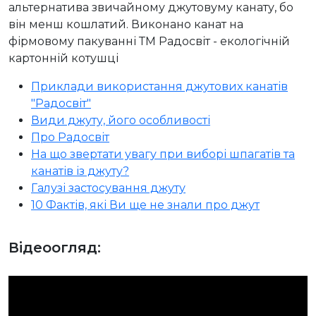
альтернатива звичайному джутовуму канату, бо
він менш кошлатий. Виконано канат на
фірмовому пакуванні ТМ Радосвіт - екологічній
картонній котушці
Приклади використання джутових канатів
"Радосвіт"
Види джуту, його особливості
Про Радосвіт
На що звертати увагу при виборі шпагатів та
канатів із джуту?
Галузі застосування джуту
10 Фактів, які Ви ще не знали про джут
Відеоогляд: